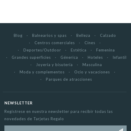
Blog
Balnearios y spas
Belleza
Calzado
Centros comerciales
Cines
Deportes/Outdoor
Estética
Femenina
Grandes superficies
Génerica
Hoteles
Infantil
Joyería y bisutería
Masculina
Moda y complementos
Ocio y vacaciones
Parques de atracciones
NEWSLETTER
Regístrese en nuestra newsletter para recibir todas las
novedades de Tarjetas Regalo