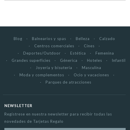
Blog
Balnearios y spas
Belleza
Calzado
Centros comerciales
Cines
Deportes/Outdoor
Estética
Femenina
Grandes superficies
Génerica
Hoteles
Infantil
Joyería y bisutería
Masculina
Moda y complementos
Ocio y vacaciones
Parques de atracciones
NEWSLETTER
Regístrese en nuestra newsletter para recibir todas las
novedades de Tarjetas Regalo