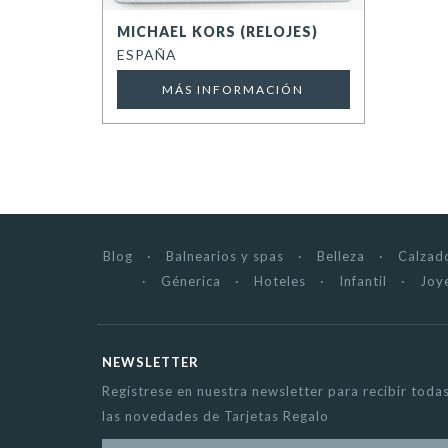
MICHAEL KORS (RELOJES)
ESPAÑA
MÁS INFORMACIÓN
Blog
Balnearios y spas
Belleza
Calzad
Génerica
Hoteles
Infantil
Joye
NEWSLETTER
Regístrese en nuestra newsletter para recibir toda
las novedades de Tarjetas Regalo