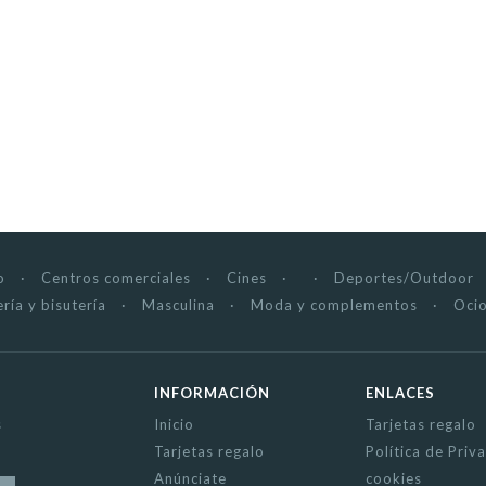
o
Centros comerciales
Cines
Deportes/Outdoor
ría y bisutería
Masculina
Moda y complementos
Ocio
INFORMACIÓN
ENLACES
s
Inicio
Tarjetas regalo
Tarjetas regalo
Política de Priv
Anúnciate
cookies