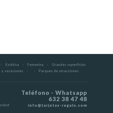
Estética
Femenina
Grandes superficies
 y vacaciones
Parques de atracciones
Teléfono - Whatsapp
632 38 47 48
acidad
info@tarjetas-regalo.com