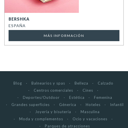
BERSHKA
ESPAÑA
MÁS INFORMACIÓN
Blog
Balnearios y spas
Belleza
Calzado
Centros comerciales
Cines
Deportes/Outdoor
Estética
Femenina
Grandes superficies
Génerica
Hoteles
Infantil
Joyería y bisutería
Masculina
Moda y complementos
Ocio y vacaciones
Parques de atracciones