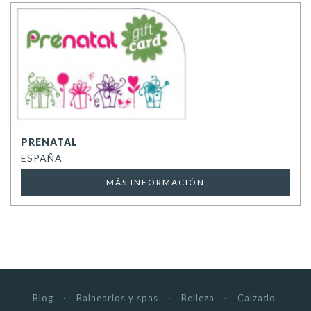
PRENATAL
ESPAÑA
MÁS INFORMACIÓN
Blog
Balnearios y spas
Belleza
Calzado